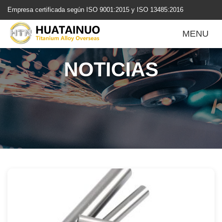
跳
Empresa certificada según ISO 9001:2015 y ISO 13485:2016
转
到
MENU
内
容
NOTICIAS