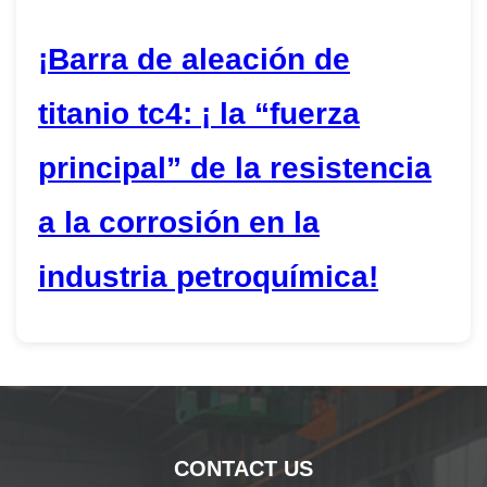
¡Barra de aleación de
titanio tc4: ¡ la “fuerza
principal” de la resistencia
a la corrosión en la
industria petroquímica!
CONTACT US