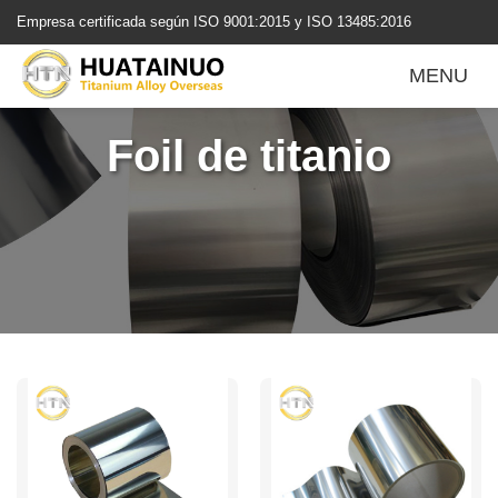
跳
Empresa certificada según ISO 9001:2015 y ISO 13485:2016
转
到
MENU
内
容
Foil de titanio