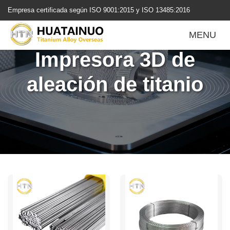
跳
Empresa certificada según ISO 9001:2015 y ISO 13485:2016
转
到
MENU
内
Impresora 3D de
容
aleación de titanio