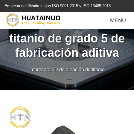
跳
Empresa certificada según ISO 9001:2015 y ISO 13485:2016
转
到
Polvo de aleación de
MENU
内
容
titanio de grado 5 de
fabricación aditiva
Impresora 3D de aleación de titanio