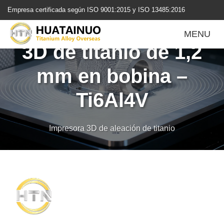
跳
Empresa certificada según ISO 9001:2015 y ISO 13485:2016
转
Alambre de impresión
到
MENU
内
3D de titanio de 1,2
容
mm en bobina –
Ti6Al4V
Impresora 3D de aleación de titanio