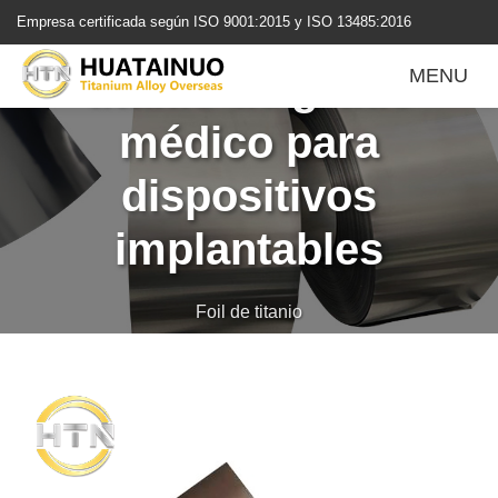
跳
ASTM F67 lámina de
Empresa certificada según ISO 9001:2015 y ISO 13485:2016
转
到
titanio de grado
MENU
内
容
médico para
dispositivos
implantables
Foil de titanio