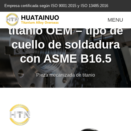
跳
Empresa certificada según ISO 9001:2015 y ISO 13485:2016
转
Brida de reducción de
到
MENU
内
titanio OEM – tipo de
容
cuello de soldadura
con ASME B16.5
Pieza mecanizada de titanio