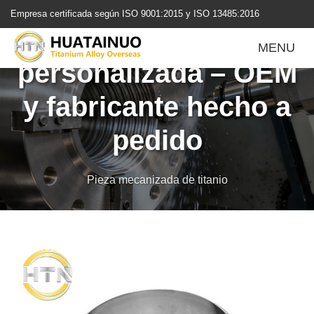
跳
Empresa certificada según ISO 9001:2015 y ISO 13485:2016
转
Brida de titanio
到
MENU
内
personalizada – OEM
容
y fabricante hecho a
pedido
Pieza mecanizada de titanio