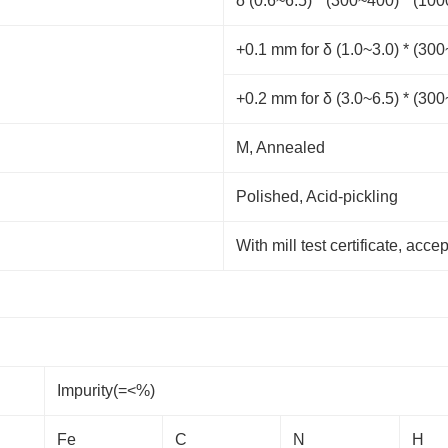
δ (0.6~6.5) * (300~400) * (1
+0.1 mm for δ (1.0~3.0) * (3
+0.2 mm for δ (3.0~6.5) * (3
M, Annealed
Polished, Acid-pickling
With mill test certificate, accep
Impurity(=<%)
Fe
C
N
H