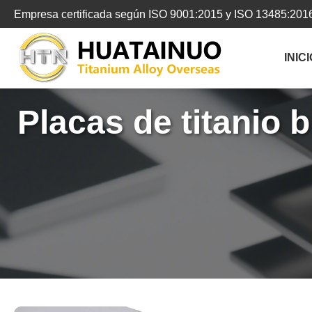
跳
Empresa certificada según ISO 9001:2015 y ISO 13485:201
转
到
INICI
内
容
Placas de titanio 