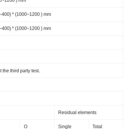
000~1200 ) mm
00~400) * (1000~1200 ) mm
00~400) * (1000~1200 ) mm
t the third party test.
Residual elements
O
Single
Total