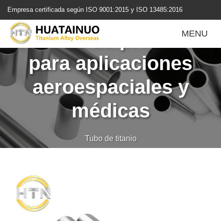
跳
Tubo de titanio sin
Empresa certificada según ISO 9001:2015 y ISO 13485:2016
转
到
costura de precisión
MENU
内
容
para aplicaciones
aeroespaciales y
médicas
Tubo de titanio