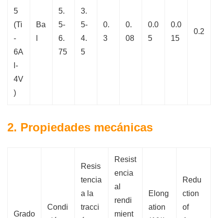
5
5.
3.
(Ti
Ba
5-
5-
0.
0.
0.0
0.0
0.2
-
l
6.
4.
3
08
5
15
6A
75
5
l-
4V
)
2. Propiedades mecánicas
Resist
Resis
encia
tencia
Redu
al
a la
Elong
ction
rendi
Condi
tracci
ation
of
Grado
mient