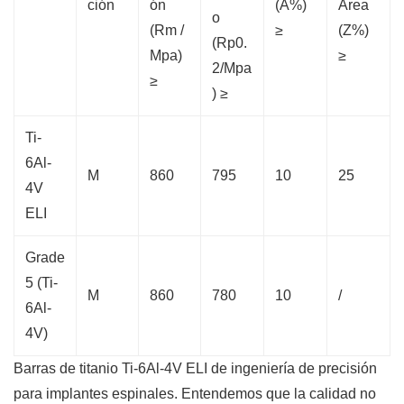
ción
ón
(A%)
Area
o
(Rm /
≥
(Z%)
(Rp0.
Mpa)
≥
2/Mpa
≥
) ≥
Ti-
6Al-
M
860
795
10
25
4V
ELI
Grade
5 (Ti-
M
860
780
10
/
6Al-
4V)
Barras de titanio Ti-6Al-4V ELI de ingeniería de precisión
para implantes espinales. Entendemos que la calidad no