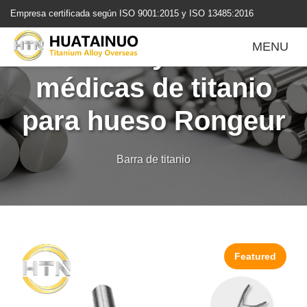
跳
Empresa certificada según ISO 9001:2015 y ISO 13485:2016
转
到
Varillas y barras
MENU
内
容
médicas de titanio
para hueso Rongeur
Barra de titanio
Featured